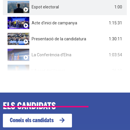
1:00
Espot electoral
1:15:31
Acte d'inici de campanya
1:30:11
Presentació de la candidatura
1:03:54
La Conferència d'Elna
26:10
L'Acord del Vernet
ELS CANDIDATS
Coneix els candidats