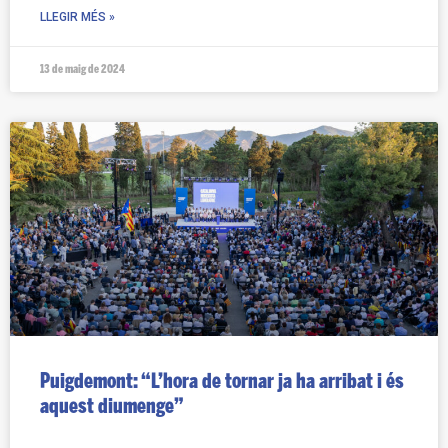
LLEGIR MÉS »
13 de maig de 2024
Puigdemont: “L’hora de tornar ja ha arribat i és
aquest diumenge”