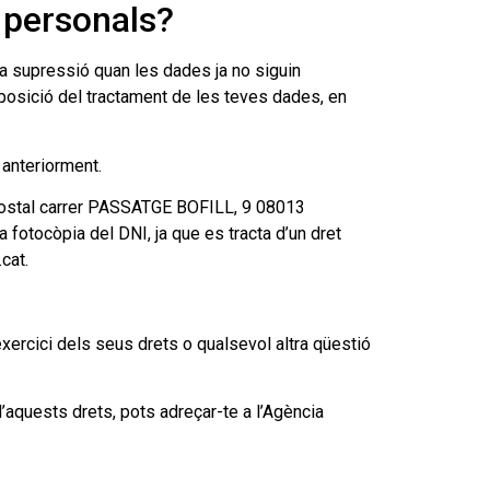
s personals?
r la supressió quan les dades ja no siguin
i oposició del tractament de les teves dades, en
 anteriorment.
a postal carrer PASSATGE BOFILL, 9 08013
a fotocòpia del DNI, ja que es tracta d’un dret
cat.
ercici dels seus drets o qualsevol altra qüestió
’aquests drets, pots adreçar-te a l’Agència