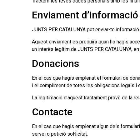
Tractem les teves dades personals amb les finali
Enviament d’informaci
JUNTS PER CATALUNYA pot enviar-te informació sob
Aquest enviament es produirà quan ho hagis accep
un interès legítim de JUNTS PER CATALUNYA, en e
Donacions
En el cas que hagis emplenat el formulari de do
i el compliment de totes les obligacions legals i e
La legitimació d’aquest tractament prové de la rel
Contacte
En el cas que hagis emplenat algun dels formulari
servei o petició sol·licitat.