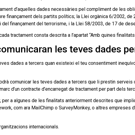
ent d’aquelles dades necessàries pel compliment de les obliga
obre finançament dels partits polítics; la Llei orgànica 6/2002, de 2
i del finançament del terrorisme, i la Llei 58/2003, de 17 de dese
 cada tractament consta descrita a l’apartat “Amb quines finalita
 comunicaran les teves dades p
dades a tercers quan existeixi el teu consentiment inequívoc 
comunicar les teves dades a tercers que li prestin serveis o a
marc d’un contracte d’encarregat de tractament per part dels terc
per a algunes de les finalitats anteriorment descrites que imp
ramework, com ara MailChimp o SurveyMonkey, o altres empreses
ganitzacions internacionals.