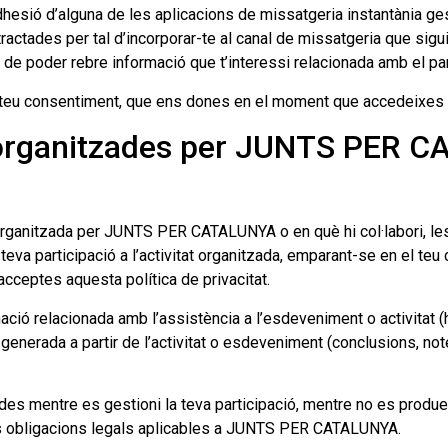
 adhesió d’alguna de les aplicacions de missatgeria instantàni
ractades per tal d’incorporar-te al canal de missatgeria que sigu
 de poder rebre informació que t’interessi relacionada amb el part
l teu consentiment, que ens dones en el moment que accedeixes a
s organitzades per JUNTS PER 
at organitzada per JUNTS PER CATALUNYA o en què hi col·labori, l
 teva participació a l’activitat organitzada, emparant-se en el te
acceptes aquesta política de privacitat.
ació relacionada amb l’assistència a l’esdeveniment o activitat (
 generada a partir de l’activitat o esdeveniment (conclusions, no
mentre es gestioni la teva participació, mentre no es produeix
les obligacions legals aplicables a JUNTS PER CATALUNYA.