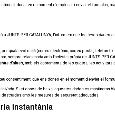
ntiment, donat en el moment d’emplenar i enviar el formulari, mar
iació a JUNTS PER CATALUNYA, t’informem que les teves dades ser
per qualsevol mitjà (correu electrònic, correu postal, telèfon fix
ssar, sempre relacionada amb l’activitat pròpia de JUNTS PER 
ntre d’altres, amb els cobraments de les quotes, les activitats o
teu consentiment, que ens dones en el moment d’enviar el formulari
at/ada. Si et dones de baixa, aquestes dades es mantindran bloq
an destruïdes amb les mesures de seguretat adequades.
ria instantània