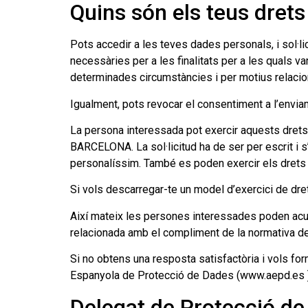
Quins són els teus dret
Pots accedir a les teves dades personals, i sol·lic
necessàries per a les finalitats per a les quals van
determinades circumstàncies i per motius relaciona
Igualment, pots revocar el consentiment a l’envi
La persona interessada pot exercir aquests drets
BARCELONA. La sol·licitud ha de ser per escrit i s’
personalíssim. També es poden exercir els drets 
Si vols descarregar-te un model d’exercici de drets
Així mateix les persones interessades poden acud
relacionada amb el compliment de la normativa d
Si no obtens una resposta satisfactòria i vols fo
Espanyola de Protecció de Dades (www.aepd.es )
Delegat de Protecció d