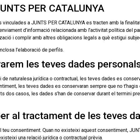
a JUNTS PER CATALUNYA
inculades a JUNTS PER CATALUNYA es tracten amb la finalitat de
’enviament d’informació relacionada amb l’activitat política del pa
nització i complir amb altres obligacions legals a què estigui 
closa l’elaboració de perfils.
arem les teves dades personal
naturalesa jurídica o contractual, les teves dades es conservar
entiment, les teves dades es conservaran sempre que no t’hagis o
 tots dos casos, les dades s’han de conservar durant el termini pr
per al tractament de les teves 
 el teu consentiment. Quan no existeixi aquest consentiment, J
steixi una relació jurídica o contractual prèvia.