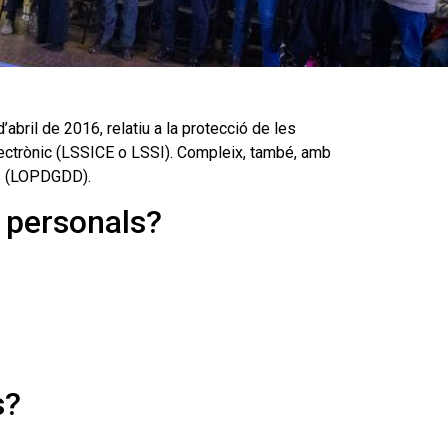
ril de 2016, relatiu a la protecció de les
electrònic (LSSICE o LSSI). Compleix, també, amb
ls (LOPDGDD).
s personals?
s?