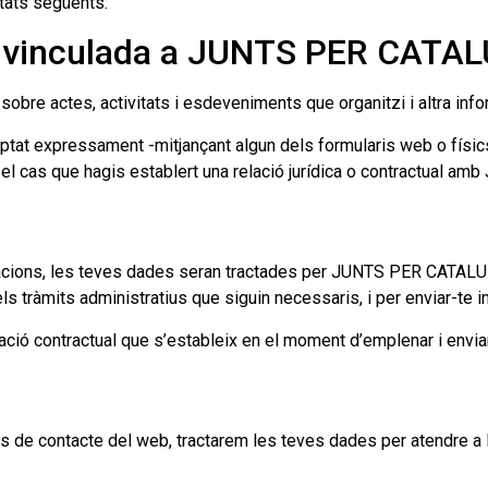
tats següents:
ó vinculada a JUNTS PER CATA
re actes, activitats i esdeveniments que organitzi i altra infor
tat expressament -mitjançant algun dels formularis web o físics
l cas que hagis establert una relació jurídica o contractual 
nacions, les teves dades seran tractades per JUNTS PER CATALUNY
ls tràmits administratius que siguin necessaris, i per enviar-te in
ació contractual que s’estableix en el moment d’emplenar i enviar
s de contacte del web, tractarem les teves dades per atendre a le