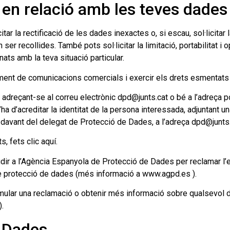
s en relació amb les teves dade
itar la rectificació de les dades inexactes o, si escau, sol·licita
 ser recollides. També pots sol·licitar la limitació, portabilitat 
ts amb la teva situació particular.
ament de comunicacions comercials i exercir els drets esmentats
 adreçant-se al correu electrònic dpd@junts.cat o bé a l’adreç
ha d’acreditar la identitat de la persona interessada, adjuntant un
davant del delegat de Protecció de Dades, a l’adreça dpd@junts.
, fets clic aquí.
ir a l’Agència Espanyola de Protecció de Dades per reclamar l’ex
e protecció de dades (més informació a www.agpd.es ).
rmular una reclamació o obtenir més informació sobre qualsevol d
.
e Dades