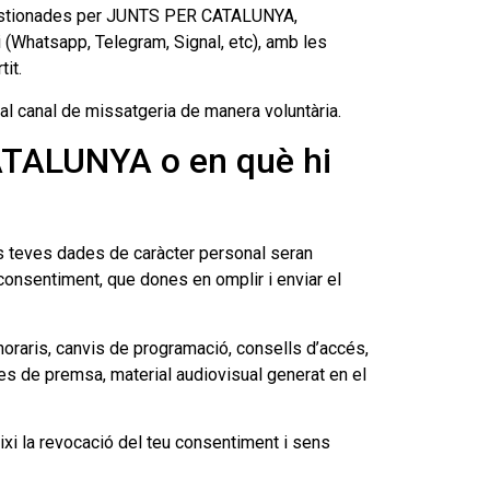
a gestionades per JUNTS PER CATALUNYA,
i (Whatsapp, Telegram, Signal, etc), amb les
it.
l canal de missatgeria de manera voluntària.
CATALUNYA o en què hi
es teves dades de caràcter personal seran
u consentiment, que dones en omplir i enviar el
horaris, canvis de programació, consells d’accés,
tes de premsa, material audiovisual generat en el
i la revocació del teu consentiment i sens