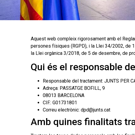
Aquest web compleix rigorosament amb el Reglamen
persones físiques (RGPD), i la Llei 34/2002, de 1
la Llei orgànica 3/2018, de 5 de desembre, de pr
Qui és el responsable d
Responsable del tractament: JUNTS PER 
Adreça: PASSATGE BOFILL, 9
08013 BARCELONA
CIF.: G01731801
Correu electrònic: dpd@junts.cat
Amb quines finalitats t