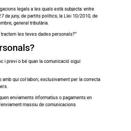
cions legals a les quals està subjecta: entre
7 de juny, de partits polítics; la Llei 10/2010, de
mbre, general tributària.
ts tractem les teves dades personals?”
ersonals?
i previ o bé quan la comunicació sigui
mb qui col·labori, exclusivament per la correcta
ers.
liquen enviaments informatius o pagaments en
 d’enviament massiu de comunicacions