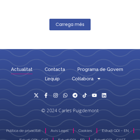
Carrega més
Actualitat
Contacta
Programa de Govern
L’equip
Col·labora
© 2024 Carles Puigdemont
Política de privacitat
Avís Legal
Cookies
Estudi GOI – EN
Estudi GOI – CAT
Estudi GOI – FR
Estudi GOI – CAST