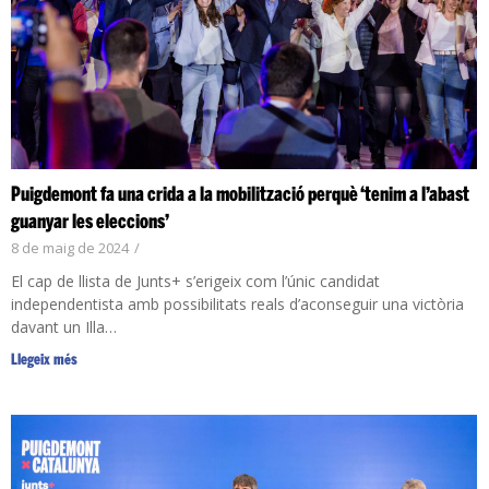
Puigdemont fa una crida a la mobilització perquè ‘tenim a l’abast
guanyar les eleccions’
8 de maig de 2024
/
El cap de llista de Junts+ s’erigeix com l’únic candidat
independentista amb possibilitats reals d’aconseguir una victòria
davant un Illa…
Llegeix més