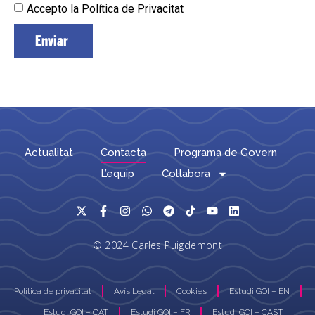
Accepto la Política de Privacitat
Enviar
Actualitat
Contacta
Programa de Govern
L’equip
Col·labora
© 2024 Carles Puigdemont
Política de privacitat
Avís Legal
Cookies
Estudi GOI – EN
Estudi GOI – CAT
Estudi GOI – FR
Estudi GOI – CAST