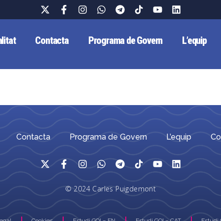
litat
Contacta
Programa de Govern
L’equip
Contacta
Programa de Govern
L’equip
Co
© 2024 Carles Puigdemont
Legal
Cookies
Estudi GOI – EN
Estudi GOI – CAT
Estudi 