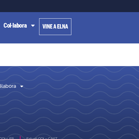
Col·labora
VINE A ELNA
l·labora
GOI – FR
Estudi GOI – CAST