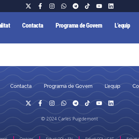
litat
Contacta
Programa de Govern
L’equip
Contacta
Programa de Govern
L’equip
Co
© 2024 Carles Puigdemont
Legal
Cookies
Estudi GOI – EN
Estudi GOI – CAT
Estudi 