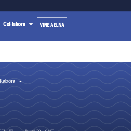
Col·labora
VINE A ELNA
l·labora
GOI – FR
Estudi GOI – CAST