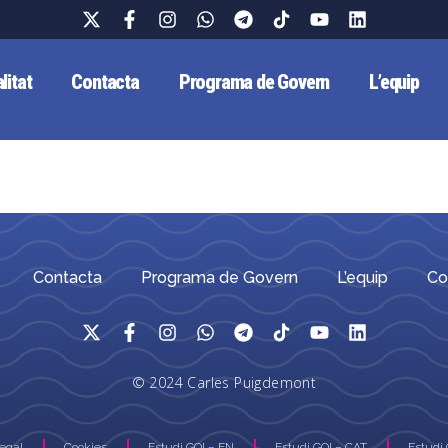
litat
Contacta
Programa de Govern
L’equip
Contacta
Programa de Govern
L’equip
Co
© 2024 Carles Puigdemont
Legal
Cookies
Estudi GOI – EN
Estudi GOI – CAT
Estudi 