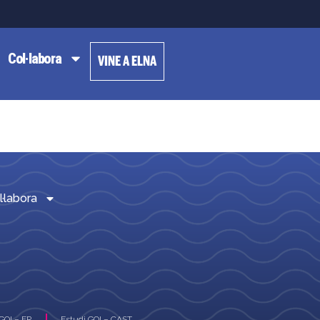
Col·labora
VINE A ELNA
l·labora
GOI – FR
Estudi GOI – CAST