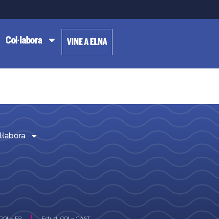
Col·labora
VINE A ELNA
l·labora
GOI – FR
Estudi GOI – CAST