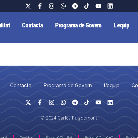
litat
Contacta
Programa de Govern
L’equip
Contacta
Programa de Govern
L’equip
Co
© 2024 Carles Puigdemont
Legal
Cookies
Estudi GOI – EN
Estudi GOI – CAT
Estudi 