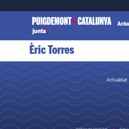
Actua
Èric Torres
Actualitat
Política de privacitat
Avís 