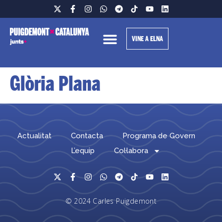
VINE A ELNA
Glòria Plana
Actualitat
Contacta
Programa de Govern
L’equip
Col·labora
© 2024 Carles Puigdemont