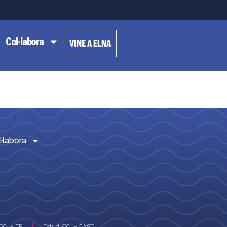
Col·labora
VINE A ELNA
l·labora
GOI – FR
Estudi GOI – CAST