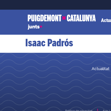
Actua
Isaac Padrós
Actualitat
Política de privacitat
Avís 