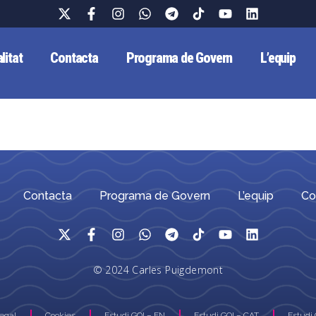
litat
Contacta
Programa de Govern
L’equip
Contacta
Programa de Govern
L’equip
Co
© 2024 Carles Puigdemont
Legal
Cookies
Estudi GOI – EN
Estudi GOI – CAT
Estudi 