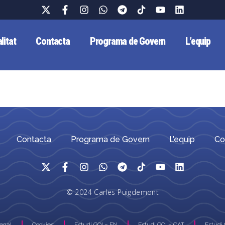
litat
Contacta
Programa de Govern
L’equip
Contacta
Programa de Govern
L’equip
Co
© 2024 Carles Puigdemont
Legal
Cookies
Estudi GOI – EN
Estudi GOI – CAT
Estudi 