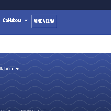
Col·labora
VINE A ELNA
l·labora
GOI – FR
Estudi GOI – CAST