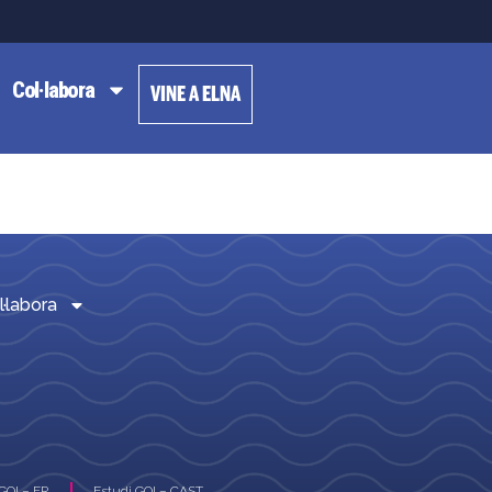
Col·labora
VINE A ELNA
l·labora
GOI – FR
Estudi GOI – CAST