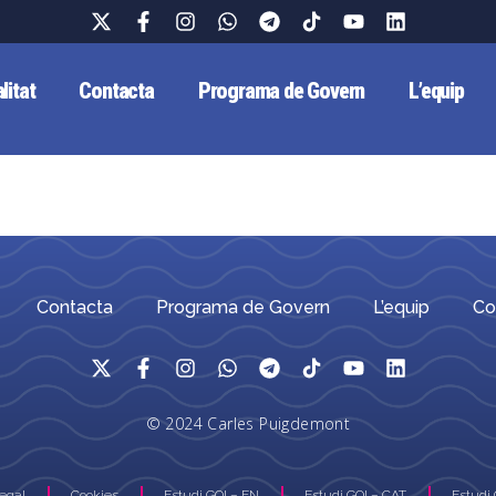
litat
Contacta
Programa de Govern
L’equip
Contacta
Programa de Govern
L’equip
Co
© 2024 Carles Puigdemont
Legal
Cookies
Estudi GOI – EN
Estudi GOI – CAT
Estudi 