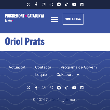
VINE A ELNA
Oriol Prats
Actualitat
Contacta
Programa de Govern
L’equip
Col·labora
© 2024 Carles Puigdemont