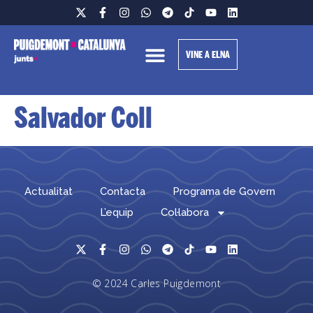
VINE A ELNA
Salvador Coll
Actualitat
Contacta
Programa de Govern
L’equip
Col·labora
© 2024 Carles Puigdemont