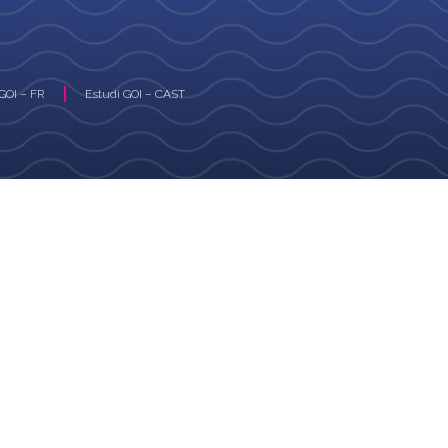
GOI – FR
Estudi GOI – CAST