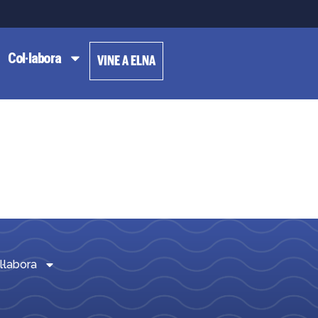
Col·labora
VINE A ELNA
l·labora