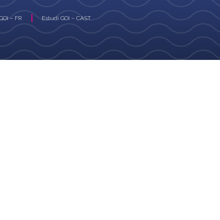
GOI – FR
Estudi GOI – CAST