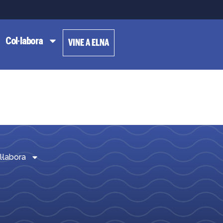
Col·labora
VINE A ELNA
l·labora