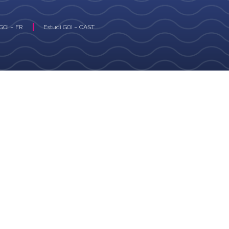
GOI – FR
Estudi GOI – CAST