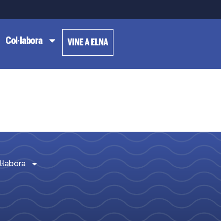
Col·labora
VINE A ELNA
l·labora