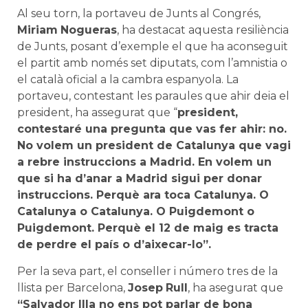
Al seu torn, la portaveu de Junts al Congrés,
Miriam
Nogueras
, ha destacat aquesta resiliència
de Junts, posant d’exemple el que ha aconseguit
el partit amb només set diputats, com l’amnistia o
el català oficial a la cambra espanyola. La
portaveu, contestant les paraules que ahir deia el
president, ha assegurat que “
president,
contestaré una pregunta que vas fer ahir: no.
No volem un president de Catalunya que vagi
a rebre instruccions a Madrid. En volem un
que si ha d’anar a Madrid sigui per donar
instruccions. Perquè ara toca Catalunya. O
Catalunya o Catalunya. O Puigdemont o
Puigdemont. Perquè el 12 de maig es tracta
de perdre el país o d’aixecar-lo”.
Per la seva part, el conseller i número tres de la
llista per Barcelona,
Josep
Rull
, ha asegurat que
“Salvador Illa no ens pot parlar de bona