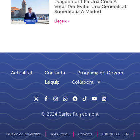
Puigdemont Fa Una Crida A
Votar Per Evitar Una Generalitat
Supeditada A Madrid
Llegeix »
Actualitat
Contacta
Programa de Govern
L’equip
Col·labora
© 2024 Carles Puigdemont
Política de privacitat
Avís Legal
Cookies
Estudi GOI – EN