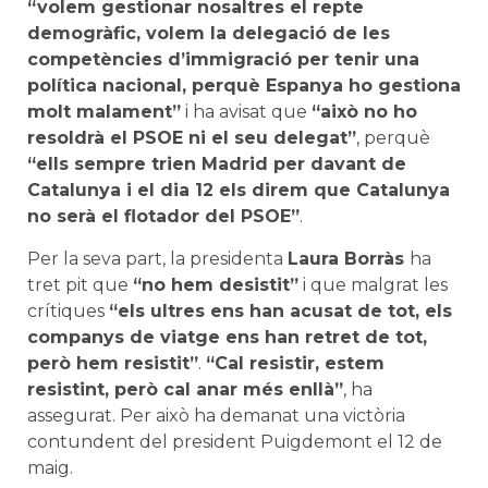
“volem gestionar nosaltres el repte
demogràfic, volem la delegació de les
competències d’immigració per tenir una
política nacional, perquè Espanya ho gestiona
molt malament”
i ha avisat que
“això no ho
resoldrà el PSOE ni el seu delegat”
, perquè
“ells sempre trien Madrid per davant de
Catalunya i el dia 12 els direm que Catalunya
no serà el flotador del PSOE”
.
Per la seva part, la presidenta
Laura Borràs
ha
tret pit que
“no hem desistit”
i que malgrat les
crítiques
“els ultres ens han acusat de tot, els
companys de viatge ens han retret de tot,
però hem resistit”
.
“Cal resistir, estem
resistint, però cal anar més enllà”
, ha
assegurat. Per això ha demanat una victòria
contundent del president Puigdemont el 12 de
maig.