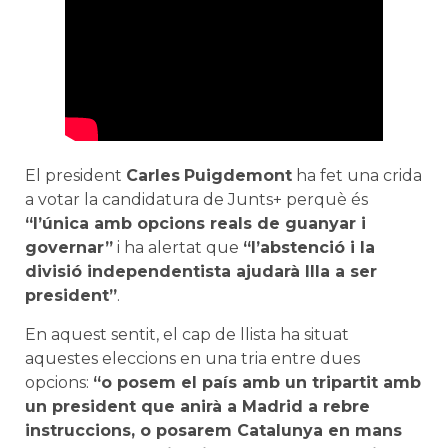
El president
Carles
Puigdemont
ha fet una crida
a votar la candidatura de Junts+ perquè és
“l’única amb opcions reals de guanyar i
governar”
i ha alertat que
“l’abstenció i la
divisió independentista ajudarà Illa a ser
president”
.
En aquest sentit, el cap de llista ha situat
aquestes eleccions en una tria entre dues
opcions:
“o posem el país amb un tripartit amb
un president que anirà a Madrid a rebre
instruccions, o posarem Catalunya en mans