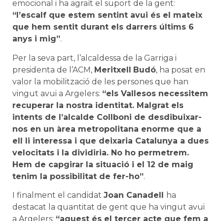
emocional i ha agraït el suport de la gent:
“l’escalf que estem sentint avui és el mateix
que hem sentit durant els darrers últims 6
anys i mig”
.
Per la seva part, l’alcaldessa de la Garriga i
presidenta de l’ACM,
Meritxell
Budó
, ha posat en
valor la mobilització de les persones que han
vingut avui a Argelers:
“els Vallesos necessitem
recuperar la nostra identitat. Malgrat els
intents de l’alcalde Collboni de desdibuixar-
nos en un àrea metropolitana enorme que a
ell li interessa i que deixaria Catalunya a dues
velocitats i la dividiria. No ho permetrem.
Hem de capgirar la situació i el 12 de maig
tenim la possibilitat de fer-ho”
.
I finalment el candidat
Joan Canadell
ha
destacat la quantitat de gent que ha vingut avui
a Argelers:
“aquest és el tercer acte que fem a