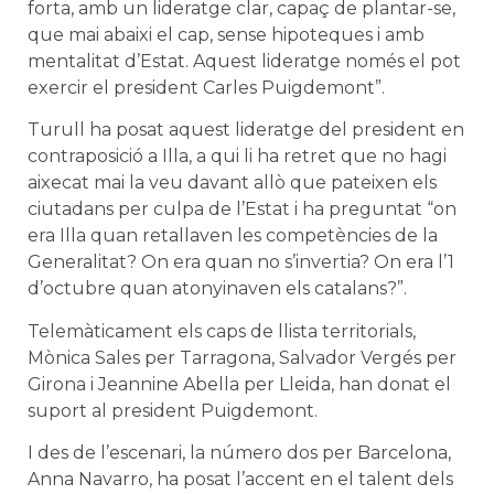
forta, amb un lideratge clar, capaç de plantar-se,
que mai abaixi el cap, sense hipoteques i amb
mentalitat d’Estat. Aquest lideratge només el pot
exercir el president Carles Puigdemont”.
Turull ha posat aquest lideratge del president en
contraposició a Illa, a qui li ha retret que no hagi
aixecat mai la veu davant allò que pateixen els
ciutadans per culpa de l’Estat i ha preguntat “on
era Illa quan retallaven les competències de la
Generalitat? On era quan no s’invertia? On era l’1
d’octubre quan atonyinaven els catalans?”.
Telemàticament els caps de llista territorials,
Mònica Sales per Tarragona, Salvador Vergés per
Girona i Jeannine Abella per Lleida, han donat el
suport al president Puigdemont.
I des de l’escenari, la número dos per Barcelona,
Anna Navarro, ha posat l’accent en el talent dels