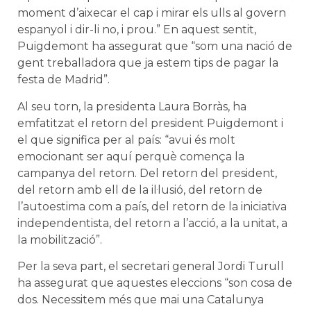
moment d’aixecar el cap i mirar els ulls al govern
espanyol i dir-li no, i prou.” En aquest sentit,
Puigdemont ha assegurat que “som una nació de
gent treballadora que ja estem tips de pagar la
festa de Madrid”.
Al seu torn, la presidenta Laura Borràs, ha
emfatitzat el retorn del president Puigdemont i
el que significa per al país: “avui és molt
emocionant ser aquí perquè comença la
campanya del retorn. Del retorn del president,
del retorn amb ell de la il·lusió, del retorn de
l’autoestima com a país, del retorn de la iniciativa
independentista, del retorn a l’acció, a la unitat, a
la mobilització”.
Per la seva part, el secretari general Jordi Turull
ha assegurat que aquestes eleccions “son cosa de
dos. Necessitem més que mai una Catalunya