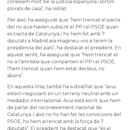
coneixem molt bé la justícia espanyola i sortim
plorats de casa”, ha reblat.
Per això, ha assegurat que “hem trencat el pacte
del no que havien subscrit el PP i el PSOE quan
es tracta de Catalunya, i ho hem fet amb 7
diputats a Madrid ara imagineu-vos si tenim la
presidència del país”, ha destacat el president. En
aquest sentit, ha assegurat que “hem trencat el
no a l’amnistia que compartien el PP i el PSOE,
l’hem trencat quan hem estat decisius, no
abans”.
En aquesta línia, també ha subratllat que “avui
estem negociant en un terreny neutral amb un
mediador internacional. Avui està escrit que hem
de parlar del reconeixement nacional de
Catalunya. I això no ho han fet les conviccions del
PSOE, ho hem arrencat amb la força de 7
diputats”. El president ha destacat que “és el