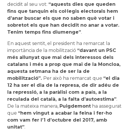
decidit al seu vot:
“aquests dies que queden
fins que tanquin els col·legis electorals hem
d’anar buscar els que no saben què votar i
sobretot els que han decidit no anar a votar.
Tenim temps fins diumenge”
.
En aquest sentit, el president ha remarcat la
importància de la mobilització
“davant un PSC
més allunyat que mai dels interessos dels
catalans i més a prop que mai de la Moncloa,
aquesta setmana ha de ser la de
mobilització”.
Per això ha remarcat que
“el dia
12 ha ser el dia de la represa, de dir adéu de
la repressió, a la paràlisi com a país, a la
reculada del català, a la falta d’autoestima”
.
De la mateixa manera,
Puigdemont
ha assegurat
que
“hem vingut a acabar la feina i fer-ho
com vam fer l’1 d’octubre del 2017, amb
unitat”
.