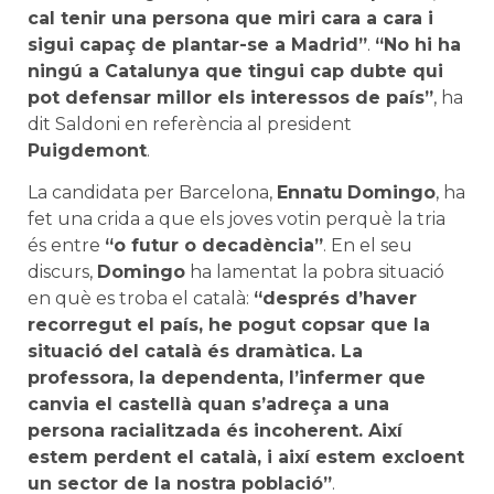
cal tenir una persona que miri cara a cara i
sigui capaç de plantar-se a Madrid”
.
“No hi ha
ningú a Catalunya que tingui cap dubte qui
pot defensar millor els interessos de país”
, ha
dit Saldoni en referència al president
Puigdemont
.
La candidata per Barcelona,
Ennatu
Domingo
, ha
fet una crida a que els joves votin perquè la tria
és entre
“o futur o decadència”
. En el seu
discurs,
Domingo
ha lamentat la pobra situació
en què es troba el català:
“després d’haver
recorregut el país, he pogut copsar que la
situació del català és dramàtica. La
professora, la dependenta, l’infermer que
canvia el castellà quan s’adreça a una
persona racialitzada és incoherent. Així
estem perdent el català, i així estem excloent
un sector de la nostra població”
.