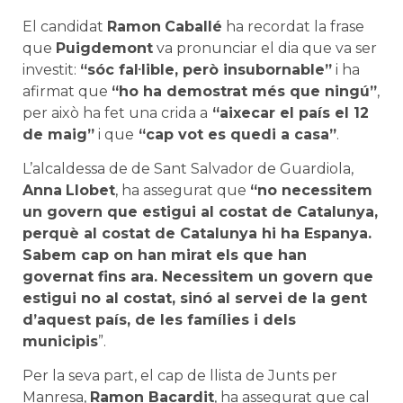
El candidat
Ramon
Caballé
ha recordat la frase
que
Puigdemont
va pronunciar el dia que va ser
investit:
“sóc fal·lible, però insubornable”
i ha
afirmat que
“ho ha demostrat més que ningú”
,
per això ha fet una crida a
“aixecar el país el 12
de maig”
i que
“cap vot es quedi a casa”
.
L’alcaldessa de de Sant Salvador de Guardiola,
Anna
Llobet
, ha assegurat que
“no necessitem
un govern que estigui al costat de Catalunya,
perquè al costat de Catalunya hi ha Espanya.
Sabem cap on han mirat els que han
governat fins ara. Necessitem un govern que
estigui no al costat, sinó al servei de la gent
d’aquest país, de les famílies i dels
municipis
”.
Per la seva part, el cap de llista de Junts per
Manresa,
Ramon Bacardit
, ha assegurat que cal