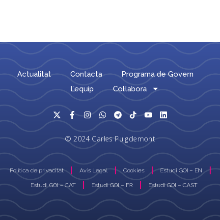
Actualitat
Contacta
Programa de Govern
L’equip
Col·labora
© 2024 Carles Puigdemont
Política de privacitat
Avís Legal
Cookies
Estudi GOI – EN
Estudi GOI – CAT
Estudi GOI – FR
Estudi GOI – CAST