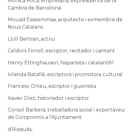
Mònica Roca, empresària, expresidenta de la
Cambra de Barcelona
Mouad Esseemmaa, arquitecte i exmembre de
Nous Catalans
Lloll Bertran, actriu
Celdoni Fonoll, escriptor, recitador i cantant
Henry Ettinghausen, hispanista i catalanòfil
Iolanda Batallé, escriptora i promotora cultural
Francesc Orteu, escriptor i guionista
Xavier Díez, historiador i escriptor
Consol Barberà, treballadora social i exportàveu
de Compromís a l’Ajuntament
d’Alaquàs,