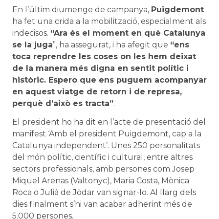
En l’últim diumenge de campanya,
Puigdemont
ha fet una crida a la mobilització, especialment als
indecisos.
“Ara és el moment en què Catalunya
se la juga
”, ha assegurat, i ha afegit que
“ens
toca reprendre les coses on les hem deixat
de la manera més digna en sentit polític i
històric. Espero que ens puguem acompanyar
en aquest viatge de retorn i de represa,
perquè d’això es tracta”
.
El president ho ha dit en l’acte de presentació del
manifest ‘Amb el president Puigdemont, cap a la
Catalunya independent’. Unes 250 personalitats
del món polític, científic i cultural, entre altres
sectors professionals, amb persones com Josep
Miquel Arenas (Valtonyc), Maria Costa, Mònica
Roca o Julià de Jòdar van signar-lo. Al llarg dels
dies finalment s’hi van acabar adherint més de
5.000 persones.