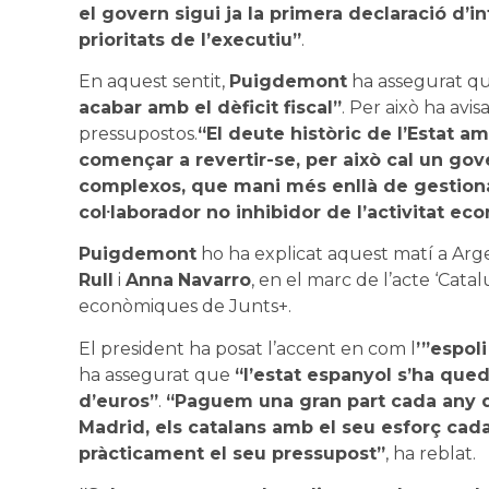
el govern sigui ja la primera declaració d’
prioritats de l’executiu”
.
En aquest sentit,
Puigdemont
ha assegurat qu
acabar amb el dèficit fiscal”
. Per això ha avi
pressupostos.
“El deute històric de l’Estat 
començar a revertir-se, per això cal un gove
complexos, que mani més enllà de gestiona
col·laborador no inhibidor de l’activitat ec
Puigdemont
ho ha explicat aquest matí a Arg
Rull
i
Anna
Navarro
, en el marc de l’acte ‘Cat
econòmiques de Junts+.
El president ha posat l’accent en com l
’”espoli
ha assegurat que
“l’estat espanyol s’ha que
d’euros”
.
“Paguem una gran part cada any d
Madrid, els catalans amb el seu esforç cad
pràcticament el seu pressupost”
, ha reblat.