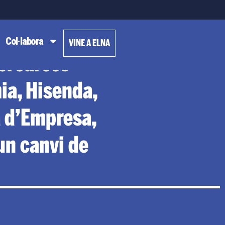
Col·labora
VINE A ELNA
croàrees
ia, Hisenda,
ra d’Empresa,
 un canvi de