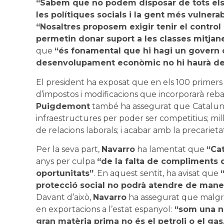
“Sabem que no podem disposar de tots el
les polítiques socials i la gent més vulnera
“Nosaltres proposem exigir tenir el contr
permetin donar suport a les classes mitjane
que
“és fonamental que hi hagi un govern
desenvolupament econòmic no hi haurà de
El president ha exposat que en els 100 primers d
d’impostos i modificacions que incorporarà rebai
Puigdemont
també ha assegurat que
Catalun
infraestructures per poder ser competitius; mill
de relacions laborals; i acabar amb la precarie
Per la seva part,
Navarro
ha lamentat que
“Ca
anys per culpa
“de la falta de compliments d
oportunitats”
. En aquest sentit, ha avisat que
protecció social no podrà atendre de maner
Davant d’això,
Navarro
ha assegurat que malgrat
en exportacions a l’estat espanyol:
“som una na
gran matèria prima no és el petroli o el gas