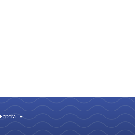
l·labora