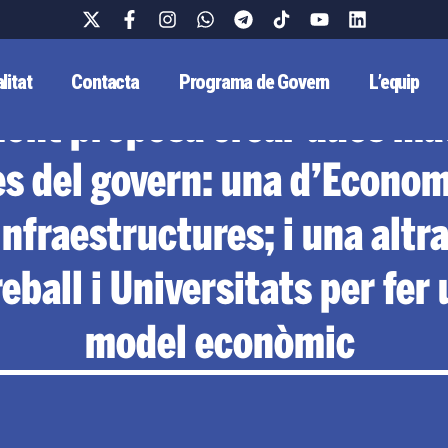
litat
Contacta
Programa de Govern
L’equip
ont proposa crear dues ma
 del govern: una d’Econom
 Infraestructures; i una alt
eball i Universitats per fer
model econòmic