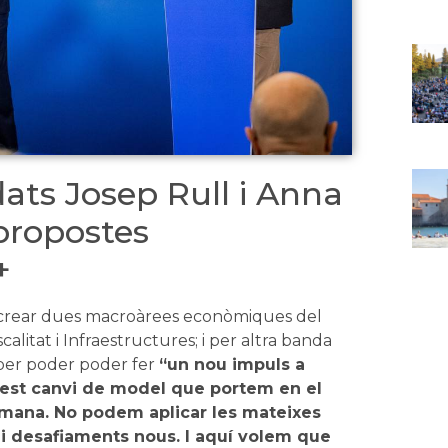
dats Josep Rull i Anna
propostes
+
crear dues macroàrees econòmiques del
litat i Infraestructures; i per altra banda
 per poder poder fer
“un nou impuls a
est canvi de model que portem en el
emana. No podem aplicar les mateixes
i desafiaments nous. I aquí volem que