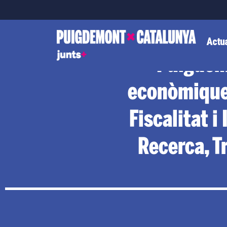
Actua
Puigdem
econòmiques
Fiscalitat i
Recerca, Tr