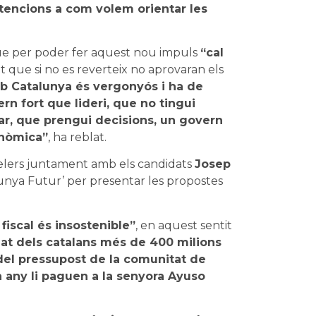
intencions a com volem orientar les
e per poder fer aquest nou impuls
“cal
sat que si no es reverteix no aprovaran els
amb Catalunya és vergonyós i ha de
rn fort que lideri, que no tingui
r, que prengui decisions, un govern
onòmica”
, ha reblat.
elers juntament amb els candidats
Josep
alunya Futur’ per presentar les propostes
 fiscal és insostenible”
, en aquest sentit
dat dels catalans més de 400 milions
el pressupost de la comunitat de
a any li paguen a la senyora Ayuso