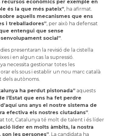
s recursos econòmics per exemple en
ble és la que més pateix”
, ha afirmat.
ol sobre aquells mecanismes que ens
s i treballadores”
, per això ha defensat
 que entengui que sense
senvolupament social”
.
ies presentaran la revisió de la cistella
xes i en algun cas la supressió.
ya necessita gestionar totes les
orar els sous i establir un nou marc català
tat dels autònoms.
talunya ha perdut pistonada”
aquests
e l’Estat que ens ha fet perdre
“d’aquí uns anys el nostre sistema de
a efectiva els nostres ciutadans”
.
 tot, Catalunya té molt de talent i és líder
ció líder en molts àmbits, la nostra
, son les persones”
. La candidata ha