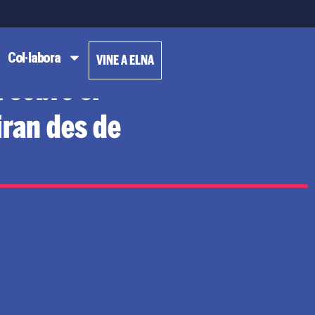
Col·labora
VINE A ELNA
t sobre si
iran des de