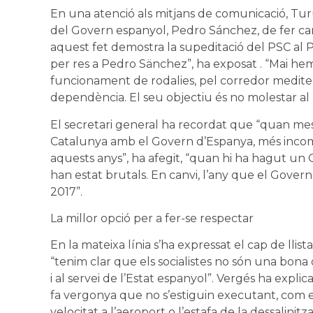
En una atenció als mitjans de comunicació, Turu
del Govern espanyol, Pedro Sánchez, de fer c
aquest fet demostra la supeditació del PSC al P
per res a Pedro Sänchez”, ha exposat . “Mai hem vi
funcionament de rodalies, pel corredor mediterr
dependència. El seu objectiu és no molestar al
El secretari general ha recordat que “quan m
Catalunya amb el Govern d’Espanya, més incom
aquests anys”, ha afegit, “quan hi ha hagut un 
han estat brutals. En canvi, l’any que el Govern
2017”.
La millor opció per a fer-se respectar
En la mateixa línia s’ha expressat el cap de llis
“tenim clar que els socialistes no són una bona
i al servei de l’Estat espanyol”. Vergés ha expli
fa vergonya que no s’estiguin executant, com el 
velocitat a l’aeroport o l’estafa de la dessalini