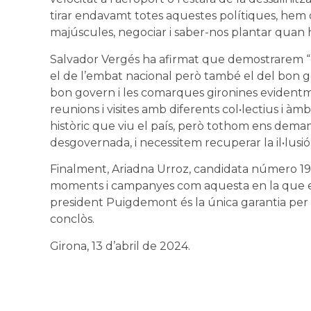
tirar endavamt totes aquestes polítiques, hem
majúscules, negociar i saber-nos plantar quan h
Salvador Vergés ha afirmat que demostrarem “
el de l’embat nacional però també el del bon g
bon govern i les comarques gironines evident
reunions i visites amb diferents col•lectius i à
històric que viu el país, però tothom ens dema
desgovernada, i necessitem recuperar la il•lusió 
Finalment, Ariadna Urroz, candidata número 19,
moments i campanyes com aquesta en la que ens
president Puigdemont és la única garantia per a
conclòs.
Girona, 13 d’abril de 2024.