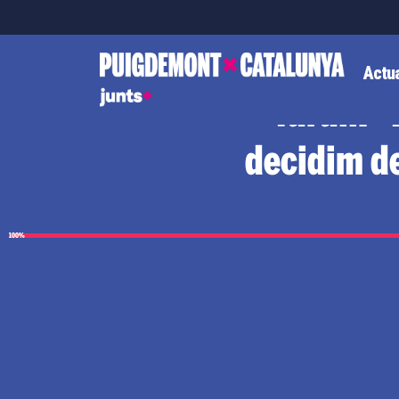
Actua
Turull: “
decidim de
100%