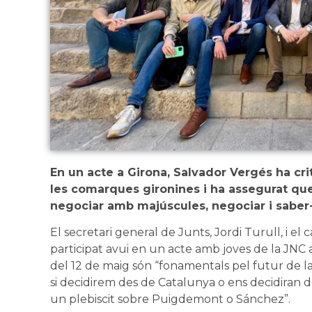
En un acte a Girona, Salvador Vergés ha criti
les comarques gironines i ha assegurat qu
negociar amb majúscules, negociar i saber-
El secretari general de Junts, Jordi Turull, i el 
participat avui en un acte amb joves de la JNC a
del 12 de maig són “fonamentals pel futur de la 
si decidirem des de Catalunya o ens decidiran d
un plebiscit sobre Puigdemont o Sánchez”.