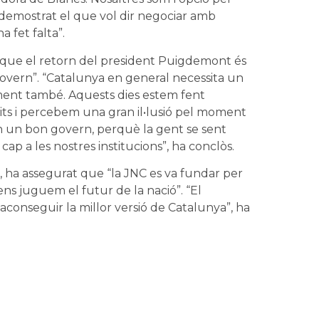
 demostrat el que vol dir negociar amb
a fet falta”.
que el retorn del president Puigdemont és
overn”. “Catalunya en general necessita un
ment també. Aquests dies estem fent
mbits i percebem una gran il•lusió pel moment
n un bon govern, perquè la gent se sent
cap a les nostres institucions”, ha conclòs.
 ha assegurat que “la JNC es va fundar per
 juguem el futur de la nació”. “El
conseguir la millor versió de Catalunya”, ha