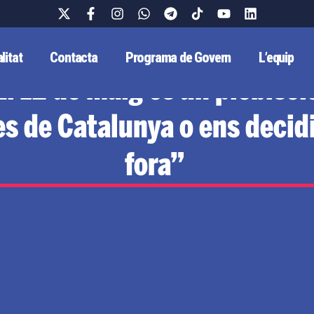
litat
Contacta
Programa de Govern
L’equip
El 12 de maig és un plebisci
s de Catalunya o ens decid
fora”