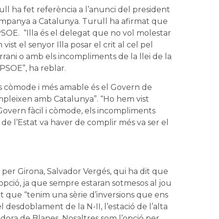
ll ha fet referència a l’anunci del president
ampanya a Catalunya. Turull ha afirmat que
SOE. “Illa és el delegat que no vol molestar
st el senyor Illa posar el crit al cel pel
ani o amb els incompliments de la llei de la
 PSOE”, ha reblar.
es còmode i més amable és el Govern de
pleixen amb Catalunya”. “Ho hem vist
Govern fàcil i còmode, els incompliments
 de l’Estat va haver de complir més va ser el
ta per Girona, Salvador Vergés, qui ha dit que
 opció, ja que sempre estaran sotmesos al jou
cat que “tenim una sèrie d’inversions que ens
desdoblament de la N-II, l’estació de l’alta
tzadora de Blanes. Nosaltres som l’opció per