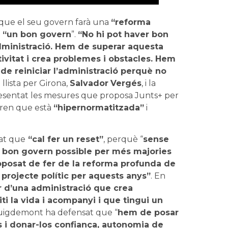
 que el seu govern farà una
“reforma
“un bon govern
”.
“No hi pot haver bon
dministració. Hem de superar aquesta
ctivitat i crea problemes i obstacles. Hem
 de reiniciar l’administració perquè no
 llista per Girona,
Salvador
Vergés
, i la
resentat les mesures que proposa Junts+ per
uren que està
“hipernormatitzada”
i
at que
“cal fer un reset”
, perquè “
sense
 bon govern possible per més majories
oposat de fer de la reforma profunda de
 projecte polític per aquests anys”
. En
 d’una administració que crea
ti la vida i acompanyi i que tingui un
 Puigdemont ha defensat que “
hem de posar
s i donar-los confiança, autonomia de