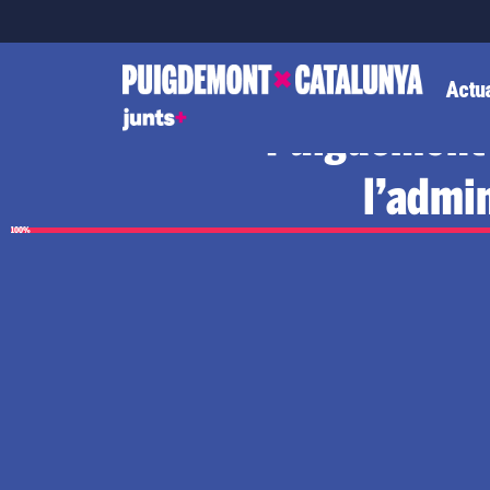
Actua
Puigdemont 
l’admi
100%