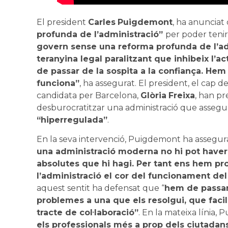
El president
Carles
Puigdemont
, ha anunciat
profunda de l’administració”
per poder tenir
govern sense una reforma profunda de l’a
teranyina legal paralitzant que inhibeix l’a
de passar de la sospita a la confiança. Hem
funciona”
, ha assegurat. El president, el cap de
candidata per Barcelona,
Glòria
Freixa
, han p
desburocratitzar una administració que asseg
“hiperregulada”
.
En la seva intervenció, Puigdemont ha assegur
una administració moderna no hi pot haver
absolutes que hi hagi. Per tant ens hem pr
l’administració el cor del funcionament del
aquest sentit ha defensat que “
hem de passar
problemes a una que els resolgui, que facili
tracte de col·laboració”
. En la mateixa línia,
els professionals més a prop dels ciutadan