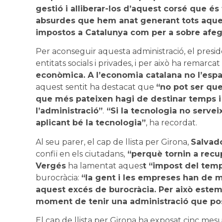
gestió i alliberar-los d’aquest corsé que é
absurdes que hem anat generant tots aque
impostos a Catalunya com per a sobre afegi
Per aconseguir aquesta administració, el presi
entitats socials i privades, i per això ha remarca
econòmica. A l’economia catalana no l’espa
aquest sentit ha destacat que
“no pot ser que
que més pateixen hagi de destinar temps i 
l’administració”
.
“Si la tecnologia no servei
aplicant bé la tecnologia”
, ha recordat.
Al seu parer, el cap de llista per Girona,
Salvad
confiï en els ciutadans,
“perquè tornin a recup
Vergés
ha lamentat aques
t “impost del tem
burocràcia:
“la gent i les empreses han de 
aquest excés de burocràcia. Per això estem 
moment de tenir una administració que posi
El cap de llista per Girona ha exposat cinc me