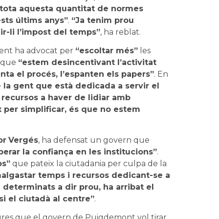
s tota aquesta quantitat de normes
sts últims anys”
.
“Ja tenim prou
r-li l’impost del temps”
, ha reblat.
dent ha advocat per
“escoltar més”
les
t que
“estem desincentivant l’activitat
nta el procés, l’espanten els papers”
. En
 la gent que està dedicada a servir el
recursos a haver de lidiar amb
x per simplificar, és que no estem
or
Vergés
, ha defensat un govern que
erar la confiança en les institucions”
.
ps”
que pateix la ciutadania per culpa de la
malgastar temps i recursos dedicant-se a
determinats a dir prou, ha arribat el
 el ciutadà al centre”
.
sures que el govern de Puigdemont vol tirar