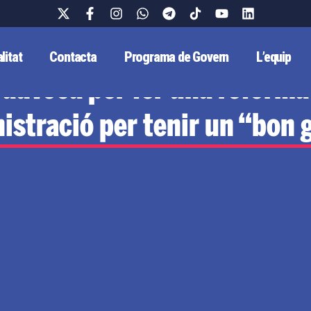
litat
Contacta
Programa de Govern
L’equip
advoca per fer una reforma
nistració per tenir un “bon 