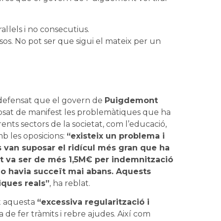
al·lels i no consecutius.
sos. No pot ser que sigui el mateix per un
 defensat que el govern de
Puigdemont
posat de manifest les problemàtiques que ha
ents sectors de la societat, com l’educació,
mb les oposicions:
“existeix un problema i
 van suposar el ridícul més gran que ha
cost va ser de més 1,5M€ per indemnització
 no havia succeït mai abans. Aquests
iques reals”
, ha reblat.
t aquesta
“excessiva regularització i
a de fer tràmits i rebre ajudes. Així com