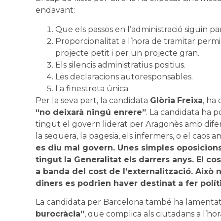
endavant:
Que els passos en l’administració siguin par
Proporcionalitat a l’hora de tramitar permi
projecte petit i per un projecte gran.
Els silencis administratius positius.
Les declaracions autoresponsables.
La finestreta única.
Per la seva part, la candidata
Glòria
Freixa
, ha
“no deixarà ningú enrere”
. La candidata ha 
tingut el govern liderat per Aragonès amb difer
la sequera, la pagesia, els infermers, o el caos a
es diu mal govern. Unes simples oposicions
tingut la Generalitat els darrers anys. El 
a banda del cost de l’externalització. Això
diners es podrien haver destinat a fer polít
La candidata per Barcelona també ha lamenta
burocràcia”
, que complica als ciutadans a l’hor