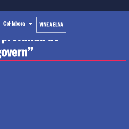
Col·labora
VINE A ELNA
 profunda de
govern”