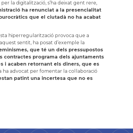
 la digitalització, s’ha deixat gent rere,
istració ha renunciat a la presencialitat
 burocràtics que el ciutadà no ha acabat
ta hiperregularització provoca que a
 aquest sentit, ha posat d’exemple la
 feminismes, que té un dels pressupostos
els contractes programa dels ajuntaments
s i acaben retornant els diners, que es
a ha advocat per fomentar la col·laboració
 estan patint una incertesa que no es